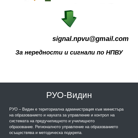
signal.npvu@gmail.com
За нередности и сигнали по НПВУ
РУО-Видин
РУО – Видин е териториална администрация към министъра
на образованието и науката за управление и контрол на
системата на предучилищното и училищното
образование. Регионалното управление на образованието
осъществява и методическа подкрепа.