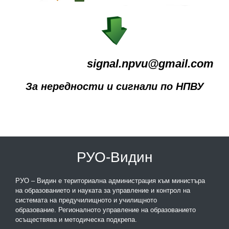
signal.npvu@gmail.com
За нередности и сигнали по НПВУ
РУО-Видин
РУО – Видин е териториална администрация към министъра
на образованието и науката за управление и контрол на
системата на предучилищното и училищното
образование. Регионалното управление на образованието
осъществява и методическа подкрепа.