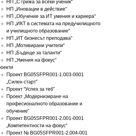
НП „С грижа за всеки ученик“
НП „Иновации в действие“
НП „Обучение за ИТ умения и кариера“
НП „ИКТ в системата на предучилищното
и училищното образование“
НП „ИТ бизнесът преподава“
НП „Мотивирани учители“
НП „Бъдеще за таланти“
НП „Умения на фокус“
оекти
Проект BG05SFPR001-1.003-0001
„Силен старт”
Проект “Успех за теб”
Проект „Модернизиране на
професионалното образование и
обучение“
Проект BG05SFPR001-2.001-0001
„Компетентности на фокус“
Проект № BG05SFPR001-2.004-001