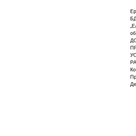
Ер
Б
„Е
об
Д
П
У
Р
Ко
Пр
Де