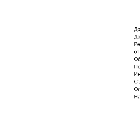
До
До
Ре
от
Об
По
Ин
Съ
Ол
На