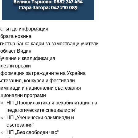
стъп до информация
брата новина
гистър банка кадри за заместващи учители
 област Видин
учение и квалификация
лезни връзки
формация за гражданите на Украйна
стезания, конкурси и фестивали
импиади и национални състезания
ционални програми
НП „Профилактика и рехабилитация на
педагогическите специалисти“
НП „Ученически олимпиади и
състезания“
НП „Без свободен час“