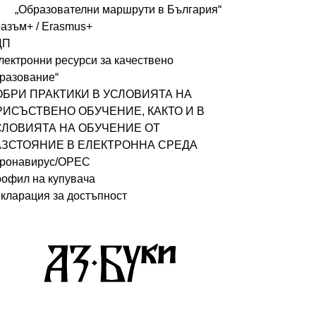
„Образователни маршрути в България“
азъм+ / Erasmus+
ДП
лектронни ресурси за качествено
разование“
ОБРИ ПРАКТИКИ В УСЛОВИЯТА НА
РИСЪСТВЕНО ОБУЧЕНИЕ, КАКТО И В
СЛОВИЯТА НА ОБУЧЕНИЕ ОТ
АЗСТОЯНИЕ В ЕЛЕКТРОННА СРЕДА
ронавирус/ОРЕС
офил на купувача
кларация за достъпност