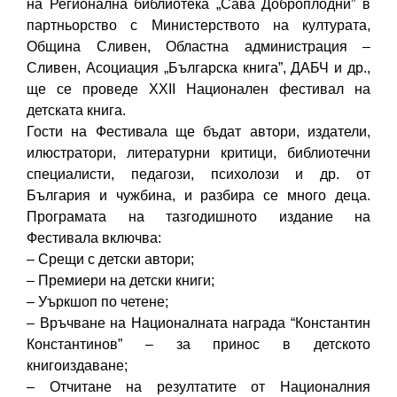
на Регионална библиотека „Сава Доброплодни” в
партньорство с Министерството на културата,
Община Сливен, Областна администрация –
Сливен, Асоциация „Българска книга”, ДАБЧ и др.,
ще се проведе XXII Национален фестивал на
детската книга.
Гости на Фестивала ще бъдат автори, издатели,
илюстратори, литературни критици, библиотечни
специалисти, педагози, психолози и др. от
България и чужбина, и разбира се много деца.
Програмата на тазгодишното издание на
Фестивала включва:
– Срещи с детски автори;
– Премиери на детски книги;
– Уъркшоп по четене;
– Връчване на Националната награда “Константин
Константинов” – за принос в детското
книгоиздаване;
– Отчитане на резултатите от Националния