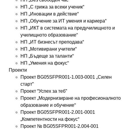
НП „С грижа за всеки ученик“
НП „Иновации в действие“
НП „Обучение за ИТ умения и кариера“
НП „ИКТ в системата на предучилищното и
училищното образование“
НП „ИТ бизнесът преподава“
НП „Мотивирани учители“
НП „Бъдеще за таланти“
НП „Умения на фокус“
Проекти
Проект BG05SFPR001-1.003-0001 „Силен
старт”
Проект “Успех за теб”
Проект „Модернизиране на професионалното
образование и обучение“
Проект BG05SFPR001-2.001-0001
„Компетентности на фокус“
Проект № BG05SFPR001-2.004-001