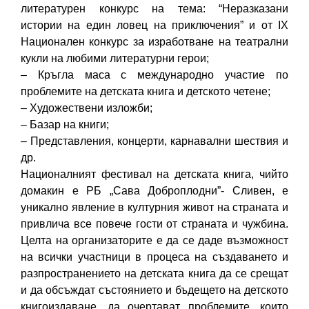
литературен конкурс на тема: “Неразказани
истории на един ловец на приключения” и от IX
Националeн конкурс за изработване на театрални
кукли на любими литературни герои;
– Кръгла маса с международно участие по
проблемите на детската книга и детското четене;
– Художествени изложби;
– Базар на книги;
– Представления, концерти, карнавални шествия и
др.
Националният фестивал на детската книга, чийто
домакин е РБ „Сава Доброплодни”- Сливен, е
уникално явление в културния живот на страната и
привлича все повече гости от страната и чужбина.
Целта на организаторите е да се даде възможност
на всички участници в процеса на създаването и
разпространението на детската книга да се срещат
и да обсъждат състоянието и бъдещето на детското
книгоиздаване, да очертават проблемите, които