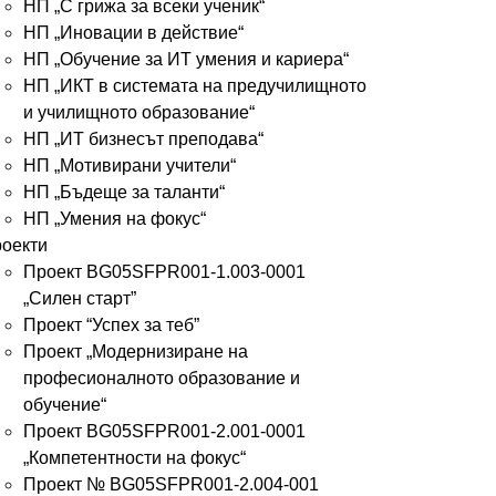
НП „С грижа за всеки ученик“
НП „Иновации в действие“
НП „Обучение за ИТ умения и кариера“
НП „ИКТ в системата на предучилищното
и училищното образование“
НП „ИТ бизнесът преподава“
НП „Мотивирани учители“
НП „Бъдеще за таланти“
НП „Умения на фокус“
оекти
Проект BG05SFPR001-1.003-0001
„Силен старт”
Проект “Успех за теб”
Проект „Модернизиране на
професионалното образование и
обучение“
Проект BG05SFPR001-2.001-0001
„Компетентности на фокус“
Проект № BG05SFPR001-2.004-001