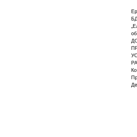
Ер
Б
„Е
об
Д
П
У
Р
Ко
Пр
Де