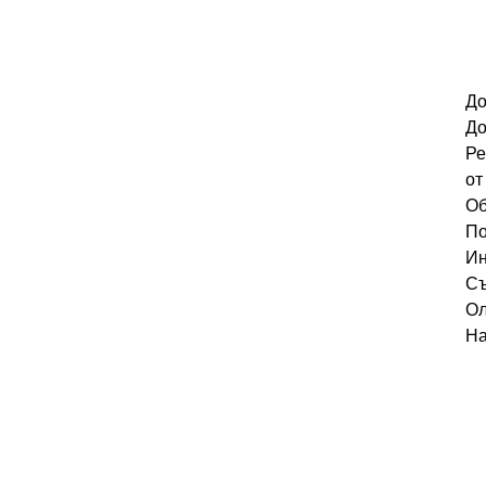
До
До
Ре
от
Об
По
Ин
Съ
Ол
На