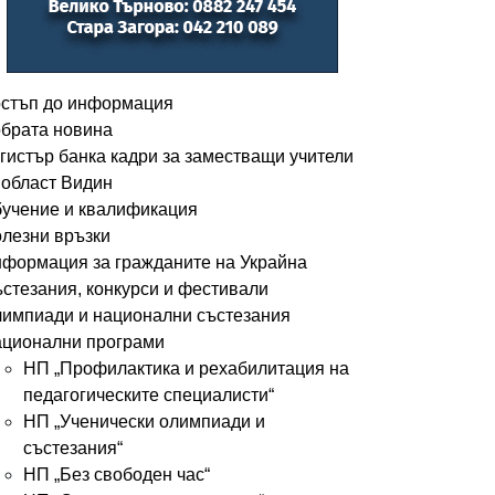
стъп до информация
брата новина
гистър банка кадри за заместващи учители
 област Видин
учение и квалификация
лезни връзки
формация за гражданите на Украйна
стезания, конкурси и фестивали
импиади и национални състезания
ционални програми
НП „Профилактика и рехабилитация на
педагогическите специалисти“
НП „Ученически олимпиади и
състезания“
НП „Без свободен час“