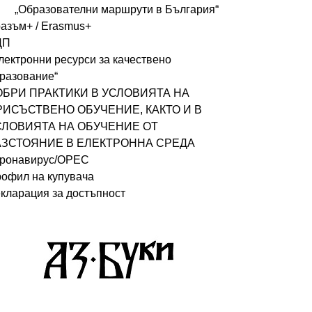
„Образователни маршрути в България“
азъм+ / Erasmus+
ДП
лектронни ресурси за качествено
разование“
ОБРИ ПРАКТИКИ В УСЛОВИЯТА НА
РИСЪСТВЕНО ОБУЧЕНИЕ, КАКТО И В
СЛОВИЯТА НА ОБУЧЕНИЕ ОТ
АЗСТОЯНИЕ В ЕЛЕКТРОННА СРЕДА
ронавирус/ОРЕС
офил на купувача
кларация за достъпност