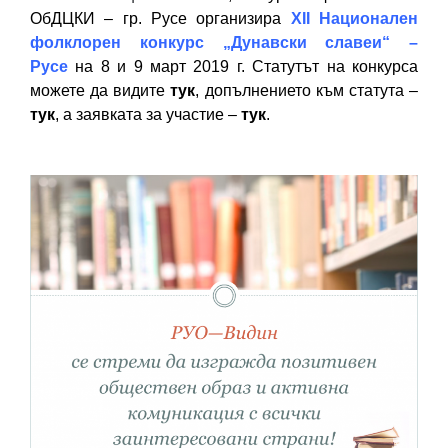
ОбДЦКИ – гр. Русе организира
ХІІ Национален
фолклорен конкурс „Дунавски славеи“ –
Русе
на 8 и 9 март 2019 г. Статутът на конкурса
можете да видите
тук
, допълнението към статута –
тук
, а заявката за участие –
тук
.