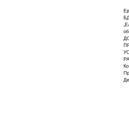
Ер
Б
„Е
об
Д
П
У
Р
Ко
Пр
Де