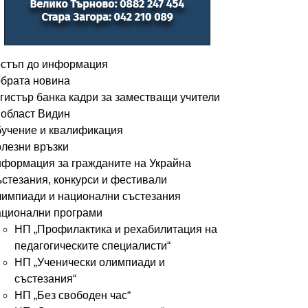
стъп до информация
брата новина
гистър банка кадри за заместващи учители
 област Видин
учение и квалификация
лезни връзки
формация за гражданите на Украйна
стезания, конкурси и фестивали
импиади и национални състезания
ционални програми
НП „Профилактика и рехабилитация на
педагогическите специалисти“
НП „Ученически олимпиади и
състезания“
НП „Без свободен час“