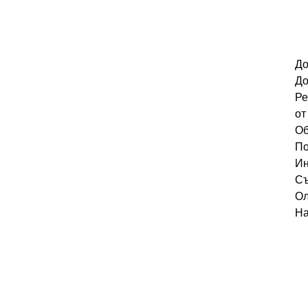
До
До
Ре
от
Об
По
Ин
Съ
Ол
На