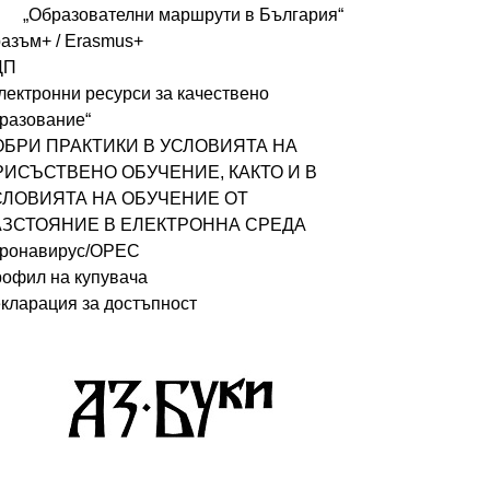
„Образователни маршрути в България“
азъм+ / Erasmus+
ДП
лектронни ресурси за качествено
разование“
ОБРИ ПРАКТИКИ В УСЛОВИЯТА НА
РИСЪСТВЕНО ОБУЧЕНИЕ, КАКТО И В
СЛОВИЯТА НА ОБУЧЕНИЕ ОТ
АЗСТОЯНИЕ В ЕЛЕКТРОННА СРЕДА
ронавирус/ОРЕС
офил на купувача
кларация за достъпност