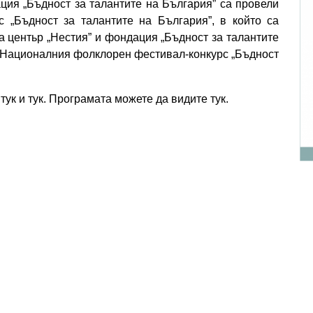
ция „Бъдност за талантите на България” са провели
 „Бъдност за талантите на България”, в който са
а центьр „Нестия” и фондация „Бъдност за талантите
о Националния фолклорен фестивал-конкурс „Бъдност
т
тук
и
тук
. Програмата можете да видите
тук
.