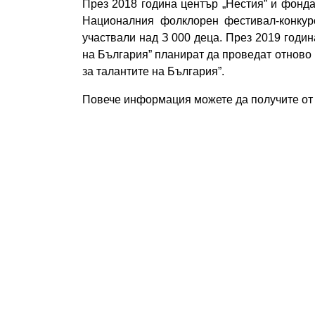
През 2018 година център „Нестия” и фонда
Националния фолклорен фестивал-конкурс
участвали над З 000 деца. През 2019 годин
на България” планират да проведат отнов
за талантите на България”.
Повече информация можете да получите о