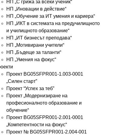
НП „С грижа за всеки ученик“
НП „Иновации в действие“
НП „Обучение за ИТ умения и кариера“
НП „ИКТ в системата на предучилищното
и училищното образование“
НП „ИТ бизнесът преподава“
НП „Мотивирани учители“
НП „Бъдеще за таланти“
НП „Умения на фокус“
оекти
Проект BG05SFPR001-1.003-0001
„Силен старт”
Проект “Успех за теб”
Проект „Модернизиране на
професионалното образование и
обучение“
Проект BG05SFPR001-2.001-0001
„Компетентности на фокус“
Проект № BG05SFPR001-2.004-001