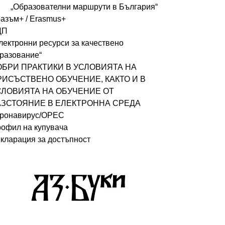
„Образователни маршрути в България“
азъм+ / Erasmus+
ДП
лектронни ресурси за качествено
разование“
ОБРИ ПРАКТИКИ В УСЛОВИЯТА НА
РИСЪСТВЕНО ОБУЧЕНИЕ, КАКТО И В
СЛОВИЯТА НА ОБУЧЕНИЕ ОТ
АЗСТОЯНИЕ В ЕЛЕКТРОННА СРЕДА
ронавирус/ОРЕС
офил на купувача
кларация за достъпност