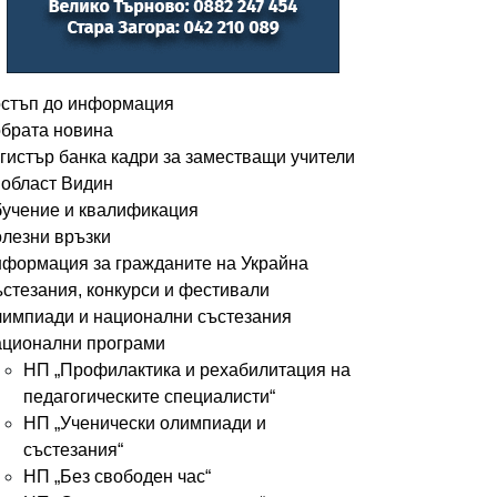
стъп до информация
брата новина
гистър банка кадри за заместващи учители
 област Видин
учение и квалификация
лезни връзки
формация за гражданите на Украйна
стезания, конкурси и фестивали
импиади и национални състезания
ционални програми
НП „Профилактика и рехабилитация на
педагогическите специалисти“
НП „Ученически олимпиади и
състезания“
НП „Без свободен час“