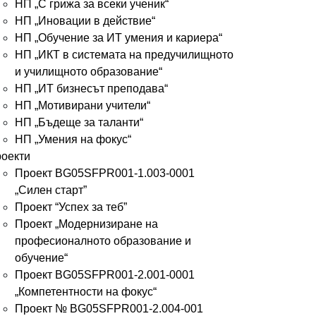
НП „С грижа за всеки ученик“
НП „Иновации в действие“
НП „Обучение за ИТ умения и кариера“
НП „ИКТ в системата на предучилищното
и училищното образование“
НП „ИТ бизнесът преподава“
НП „Мотивирани учители“
НП „Бъдеще за таланти“
НП „Умения на фокус“
оекти
Проект BG05SFPR001-1.003-0001
„Силен старт”
Проект “Успех за теб”
Проект „Модернизиране на
професионалното образование и
обучение“
Проект BG05SFPR001-2.001-0001
„Компетентности на фокус“
Проект № BG05SFPR001-2.004-001