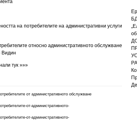
лиента
Ер
Б
еността на потребителите на административни услуги
„Е
об
Д
отребителите относно административното обслужване
П
– Видин
У
Р
нали тук »»»
Ко
Пр
Де
потребителите от административното обслужване
потребителите-от-административното-
потребителите-от-административното-