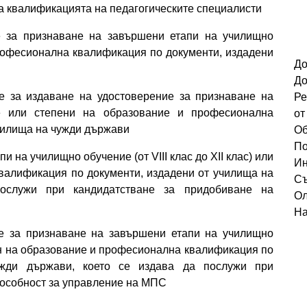
а квалификацията на педагогическите специалисти
е за признаване на завършени етапи на училищно
рофесионална квалификация по документи, издадени
До
До
е за издаване на удостоверение за признаване на
Ре
е или степени на образование и професионална
от
чилища на чужди държави
Об
По
 на училищно обучение (от VІІІ клас до ХІІ клас) или
Ин
валификация по документи, издадени от училища на
Съ
ослужи при кандидатстване за придобиване на
Ол
На
е за признаване на завършени етапи на училищно
епен на образование и професионална квалификация по
ужди държави, което се издава да послужи при
пособност за управление на МПС