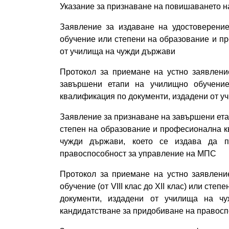
Указание за признаване на повишаването н
Заявление за издаване на удостоверени
обучение или степени на образование и п
от училища на чужди държави
Протокол за приемане на устно заявлени
завършени етапи на училищно обучени
квалификация по документи, издадени от у
Заявление за признаване на завършени етапи
степен на образование и професионална к
чужди държави, което се издава да п
правоспособност за управление на МПС
Протокол за приемане на устно заявлени
обучение (от VІІІ клас до ХІІ клас) или ст
документи, издадени от училища на ч
кандидатстване за придобиване на правос