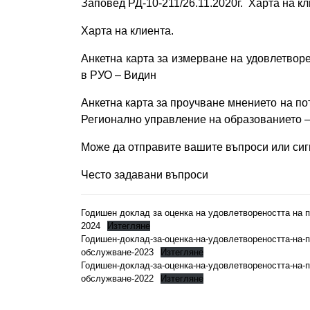
Заповед РД-10-211/26.11.2020г. Харта на к
Харта на клиента
.
Анкетна карта за измерване на удовлетвор
в РУО – Видин
Анкетна карта за проучване мнението на п
Регионално управление на образованието 
Може да отправите вашите въпроси или сиг
Често задавани въпроси
Годишен доклад за оценка на удовлетвореността на 
2024
Изтегляне
Годишен-доклад-за-оценка-на-удовлетвореността-на-
обслужване-2023
Изтегляне
Годишен-доклад-за-оценка-на-удовлетвореността-на-
обслужване-2022
Изтегляне